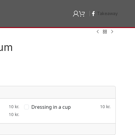
Takeaway
rum