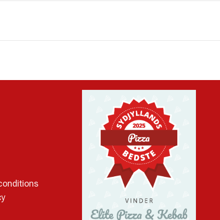
conditions
cy